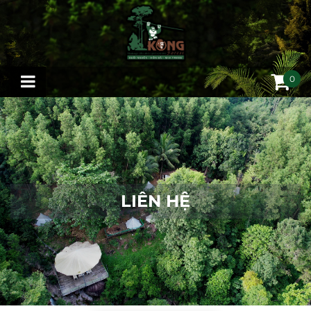
0
LIÊN HỆ