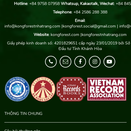
Hotline
: +84 9758 07958
Whatsup, Kakaotalk, Wechat
: +84 84
Telephone
: +84 2586 288 388
Email
:
info@kongforestnhatrang.com
|kongforest.social@gmail.com
|
info@w
Website
: kongforest.com
|
kongforestnhatrang.com
Giấy phép kinh doanh số: 4201829651 cấp ngày 23/01/2019 bởi Sở
Đầu tư Tỉnh Khánh Hòa
THÔNG TIN CHUNG