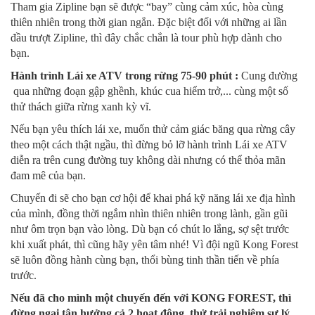
Tham gia Zipline bạn sẽ được “bay” cùng cảm xúc, hòa cùng
thiên nhiên trong thời gian ngắn. Đặc biệt đối với những ai lần
đầu trượt Zipline, thì đây chắc chắn là tour phù hợp dành cho
bạn.
Hành trình Lái xe ATV trong rừng 75-90 phút :
Cung đường
qua những đoạn gập ghềnh, khúc cua hiểm trở,... cùng một số
thử thách giữa rừng xanh kỳ vĩ.
Nếu bạn yêu thích lái xe, muốn thử cảm giác băng qua rừng cây
theo một cách thật ngầu, thì đừng bỏ lỡ hành trình Lái xe ATV
diễn ra trên cung đường tuy không dài nhưng có thể thỏa mãn
đam mê của bạn.
Chuyến đi sẽ cho bạn cơ hội để khai phá kỹ năng lái xe địa hình
của mình, đồng thời ngắm nhìn thiên nhiên trong lành, gần gũi
như ôm trọn bạn vào lòng. Dù bạn có chút lo lắng, sợ sệt trước
khi xuất phát, thì cũng hãy yên tâm nhé! Vì đội ngũ Kong Forest
sẽ luôn đồng hành cùng bạn, thổi bùng tinh thần tiến về phía
trước.
Nếu đã cho mình một chuyến đến với KONG FOREST, thì
đừng ngại tận hưởng cả 2 hoạt động, thử trải nghiệm sự lý