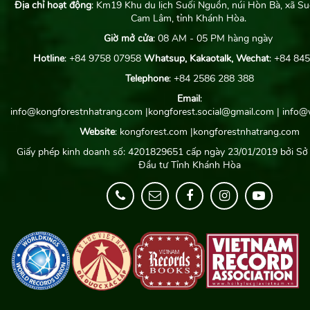
Địa chỉ hoạt động
: Km19 Khu du lịch Suối Nguồn, núi Hòn Bà, xã Su
Cam Lâm, tỉnh Khánh Hòa.
Giờ mở cửa
: 08 AM - 05 PM hàng ngày
Hotline
: +84 9758 07958
Whatsup, Kakaotalk, Wechat
: +84 84
Telephone
: +84 2586 288 388
Email
:
info@kongforestnhatrang.com
|kongforest.social@gmail.com
|
info@w
Website
: kongforest.com
|
kongforestnhatrang.com
Giấy phép kinh doanh số: 4201829651 cấp ngày 23/01/2019 bởi Sở
Đầu tư Tỉnh Khánh Hòa