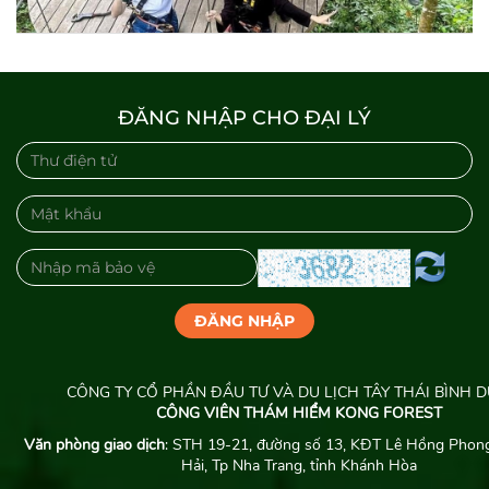
ĐĂNG NHẬP CHO ĐẠI LÝ
ĐĂNG NHẬP
CÔNG TY CỔ PHẦN ĐẦU TƯ VÀ DU LỊCH TÂY THÁI BÌNH 
CÔNG VIÊN THÁM HIỂM KONG FOREST
Văn phòng giao dịch
: STH 19-21, đường số 13, KĐT Lê Hồng Phong
Hải, Tp Nha Trang, tỉnh Khánh Hòa