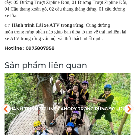
cây: 05 Đường Trượt Zipline Đơn, 01 Đường Trượt Zipline Đôi,
04 Cầu thang xoắn gỗ, 02 cầu thang thẳng đứng, 01 cầu đường
xe lửa.
👉
Hành trình Lái xe ATV trong rừng
Cung đường
mòn trong rừng phần nào giúp bạn thỏa tò mò về trải nghiệm lái
xe ATV trong rừng với một vài thử thách nhất định.
Hotline : 0975807958
Sản phẩm liên quan
HÀNH TRÌNH ZIPLINE CANOPY TRONG RỪNG 90 - 120
PHÚT