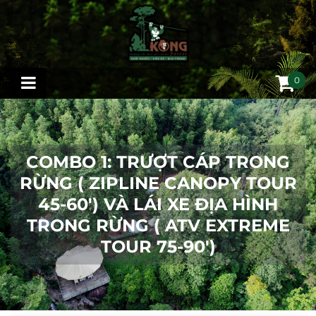
0
COMBO 1: TRƯỢT CÁP TRONG
RỪNG ( ZIPLINE CANOPY TOUR
45-60') VÀ LÁI XE ĐỊA HÌNH
TRONG RỪNG ( ATV EXTREME
TOUR 75-90')